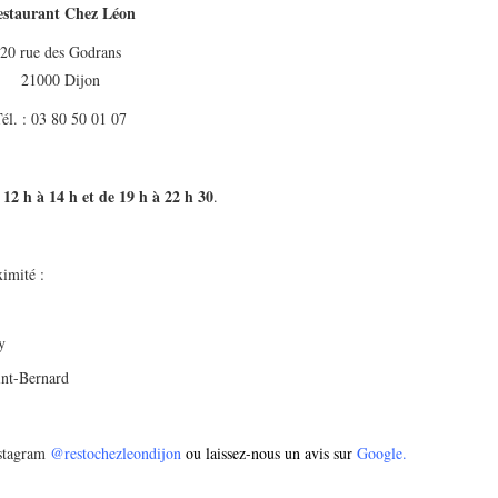
staurant Chez Léon
20 rue des Godrans
21000 Dijon
él. : 03 80 50 01 07
12 h à 14 h et de 19 h à 22 h 30
.
imité :
y
int-Bernard
stagram
@restochezleondijon
ou laissez-nous un avis sur
Google.